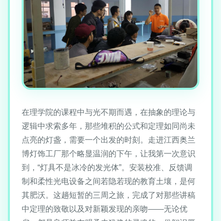
在理学院的课程中与光不期而遇，在抽象的理论与
逻辑中求索多年，那些堆积的公式和定理如同尚未
点亮的灯盏，需要一个出发的时刻。走进江西奥兰
博灯饰工厂那个略显温润的下午，让我第一次意识
到，“灯具不是冰冷的发光体”。安装校准、反馈调
制和柔性光电设备之间若隐若现的教育土壤，是何
其肥沃。这趟短暂的三周之旅，完成了对那些讲稿
中定理的致敬以及对新颖发现的亲吻——无论优