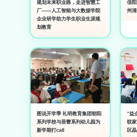
规划未来职业路，走进智慧工
信阳
厂——人工智能与大数据学院
州清
企业研学助力学生职业生涯规
划教育
图说开学季 礼明教育集团朝阳
“益
系列学校与蓓蕾系列幼儿园为
联家
新学期打call
区晶