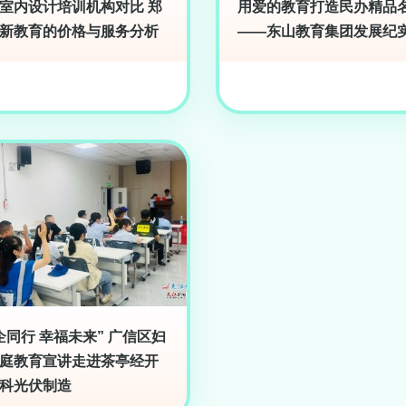
室内设计培训机构对比 郑
用爱的教育打造民办精品
新教育的价格与服务分析
——东山教育集团发展纪
企同行 幸福未来” 广信区妇
庭教育宣讲走进茶亭经开
科光伏制造