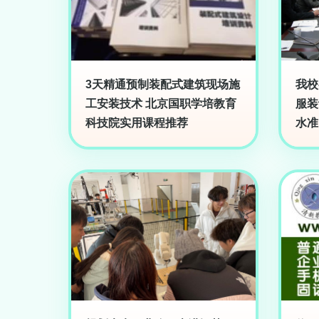
3天精通预制装配式建筑现场施
我校
工安装技术 北京国职学培教育
服装
科技院实用课程推荐
水准