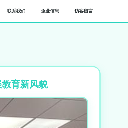
联系我们
企业信息
访客留言
展教育新风貌