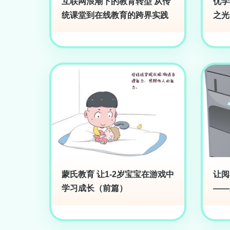
互联网浪潮下的教育转型 从传
优学
统课堂到在线教育的跨界实践
之光
蒙氏教育 让1-2岁宝宝在游戏中
让阅
学习成长（前篇）
——