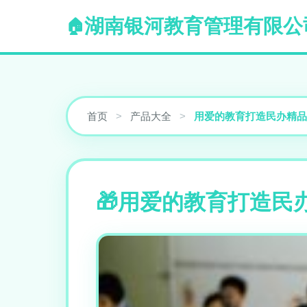
湖南银河教育管理有限公
首页
>
产品大全
>
用爱的教育打造民办精品
用爱的教育打造民